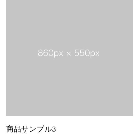
商品サンプル3