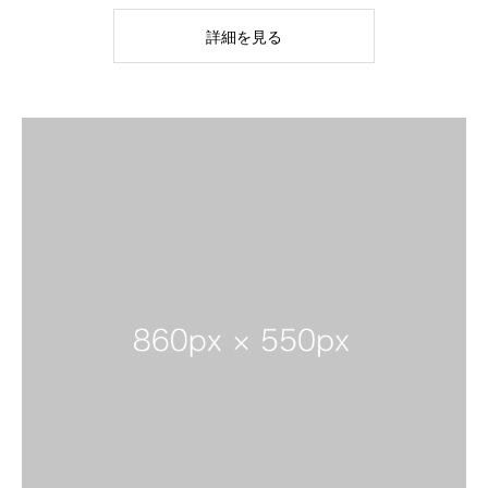
詳細を見る