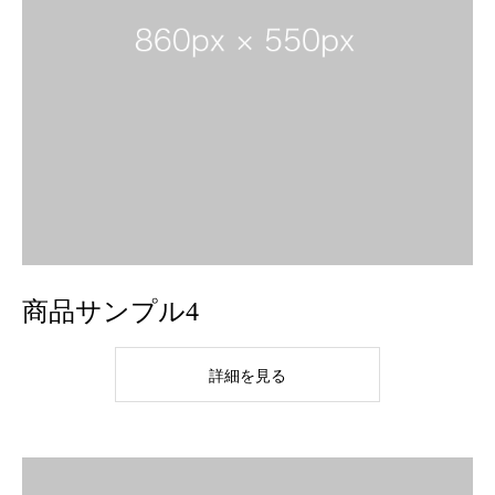
商品サンプル4
詳細を見る