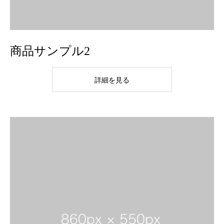
商品サンプル2
詳細を見る