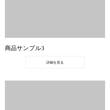
商品サンプル3
詳細を見る