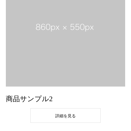
商品サンプル2
詳細を見る