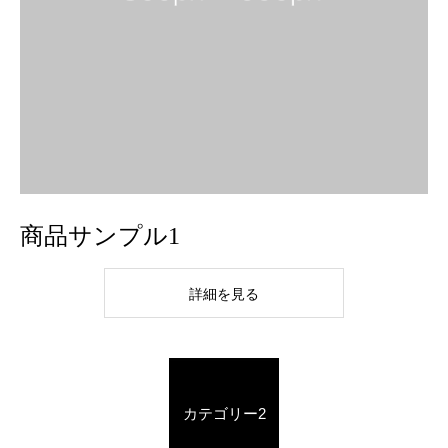
商品サンプル1
詳細を見る
カテゴリー2