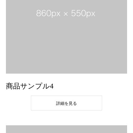
商品サンプル4
詳細を見る