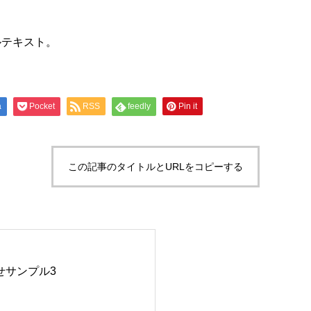
ルテキスト。
a
Pocket
RSS
feedly
Pin it
この記事のタイトルとURLをコピーする
せサンプル3